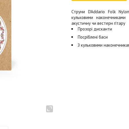
Струни D'Addario Folk Nylo
кульковими наконечниками 
акустичну чи вестерн гітару
Прозорі дисканти
Посріблені баси
З кульковими наконечника