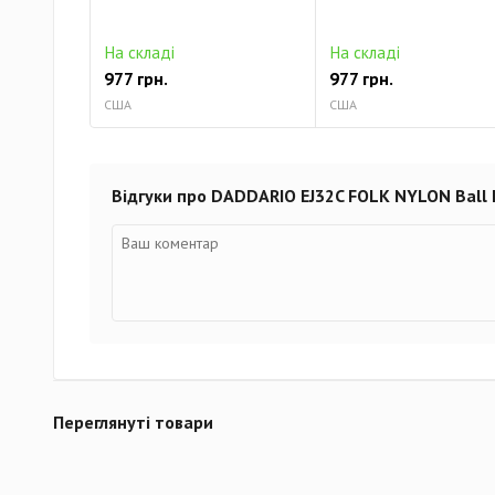
На складі
На складі
977 грн.
977 грн.
США
США
Відгуки про DADDARIO EJ32C FOLK NYLON Ball E
Переглянуті товари