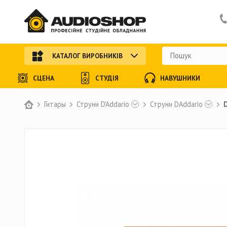
КАТАЛОГ ВИРОБНИКІВ
СЦЕНА
СТУДІЯ
НАВУШНИКИ
Гитары
Струни D'Addario
Струни DAddario