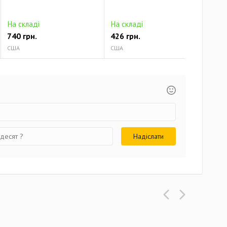
На складі
На складі
На 
740 грн.
426 грн.
513
США
США
США