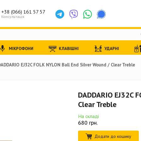
+38 (066) 161 57 57
Консультація
МІКРОФОНИ
КЛАВІШНІ
УДАРНІ
DADDARIO EJ32C FOLK NYLON Ball End Silver Wound / Clear Treble
DADDARIO EJ32C FO
Clear Treble
На складі
680
грн.
Додати до кошику