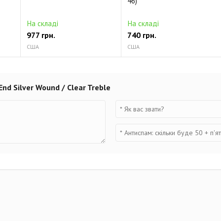
46)
На складі
На складі
977 грн.
740 грн.
США
США
nd Silver Wound / Clear Treble