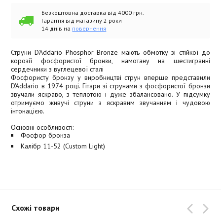
Безкоштовна доставка від 4000 грн.
Гарантія від магазину 2 роки
14 днів на
повернення
Струни D'Addario Phosphor Bronze мають обмотку зі стійкої до
корозії фосфористої бронзи, намотану на шестигранні
сердечники з вуглецевої сталі
Фосфористу бронзу у виробництві струн вперше представили
D'Addario в 1974 році. Гітари зі струнами з фосфористої бронзи
звучали яскраво, з теплотою і дуже збалансовано. У підсумку
отримуємо живучі струни з яскравим звучанням і чудовою
інтонацією.
Основні особливості:
Фосфор бронза
Калібр 11-52 (Custom Light)
Схожі товари