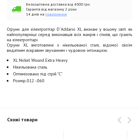
Безкоштовна доставка від 4000 грн.
Гарантія від магазину 2 роки
14 днів на
повернення
Струни для електрогітар D`Addario XL визнані у всьому світі як
найпопулярніші серед виконавців всіх жанрів і стилів, що грають
на електрогітарі.
Струни XL виготовлені з нікельованої сталі, відомої своїм
видатним яскравим звучанням і чудовою інтонацією.
XL Nickel Wound Extra Heavy
Нікельована сталь
Оптимізовано під стрій "C"
Розмір.012 -.060
Схожі товари