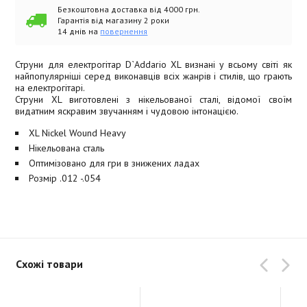
Безкоштовна доставка від 4000 грн.
Гарантія від магазину 2 роки
14 днів на
повернення
Струни для електрогітар D`Addario XL визнані у всьому світі як
найпопулярніші серед виконавців всіх жанрів і стилів, що грають
на електрогітарі.
Струни XL виготовлені з нікельованої сталі, відомої своїм
видатним яскравим звучанням і чудовою інтонацією.
XL Nickel Wound Heavy
Нікельована сталь
Оптимізовано для гри в знижених ладах
Розмір .012 -.054
Схожі товари