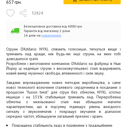
657
грн.
32824
Безкоштовна доставка від 4000 грн.
Гарантія від магазину 2 роки
14 днів на
повернення
Струни D'Addario NYXL співають голосніше, тягнуться вище і
тримають лад краще, ніж будь-які інші струни, на яких тобі
доводилося грати
Розроблені і виготовлені компанією D'Addario на фабриці в Нью
Йорку ці надміцні струни з високовуглецевої сталі відкривають
новий вимір музичної свободи, впевненості і сили звуку.
Завдяки впровадженню нових методик виробництва, а саме
нової технології волочіння сталевого сердечника в поєднанні з
процесом "fusion twist" для струн без обмотки, NYXL істотно
міцніше і на 131% стабільніше тримають лад. Перероблена
обмотка з нікельованої сталі має збільшені магнітні
характеристики, що в підсумку підвищує рівень вихідного
сигналу з звукознімачів і покращує звучання в діапазоні
середніх частот, збільшуючи загальний презенс і кранч.
Покращена стабільність ладу в порівнянні з традиційними