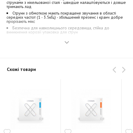
струнами з нікельованої сталі - швидше налаштовуються і довше
тримають лад
Струни з обмоткою мають покращене звучання в області
середніх частот (1 - 3.5кГц) - збільшений презенс і кранч добре
прорізають мікс
Безпечна для навколишнього середовища, стійка до
виникнення корозії упаковка для струн
Схожі товари