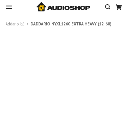
и DAddario
DADDARIO NYXL1260 EXTRA HEAVY (12-60)