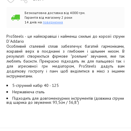
Безкоштовна доставка від 4000 грн.
Гарантія від магазину 2 роки
14 днів на
повернення
ProSteels - це найяскравіші і найменш схильні до корозії струни
D`Addario
Особливий сталевий сплав забезпечує багатий гармоніками,
яскравий верх в поєднанні з глибоким і щільним низом. В
результаті створюється фірмове "рояльне" звучання, яке так
люблять басисти. Прекрасно підходять як для пальцевої так і
для агресивної гри медіатором, ProSteels дадуть вам
додаткову гостроту і панч щоб виділитися в міксі з іншими
інструментами.
5-струнний набір 40 - 125
Нержавіюча сталь
Підходить для довгомензурних інструментів (довжина струни
від шарика до звуження: 93,5см / 36,8")