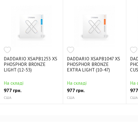
DADDARIO XSAPB1253 XS
DADDARIO XSAPB1047 XS
DAD
PHOSPHOR BRONZE
PHOSPHOR BRONZE
PH
LIGHT (12-53)
EXTRA LIGHT (10-47)
CUS
На складі
На складі
На 
977 грн.
977 грн.
977
США
США
США
Відгуки про DADDARIO XTE1149 XT ELECTRIC
NICKEL PLATED STEEL MEDIUM (11-49)