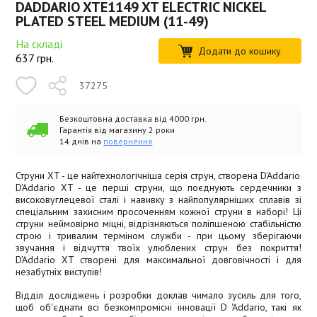
DADDARIO XTE1149 XT ELECTRIC NICKEL
PLATED STEEL MEDIUM (11-49)
На складі
Додати до кошику
637
грн.
37275
Безкоштовна доставка від 4000 грн.
Гарантія від магазину 2 роки
14 днів на
повернення
Струни XT - це найтехнологічніша серія струн, створена D'Addario
D'Addario XT - це перші струни, що поєднують сердечники з
високовуглецевої сталі і навивку з найпопулярніших сплавів зі
спеціальним захисним просоченням кожної струни в наборі! Ці
струни неймовірно міцні, відрізняються поліпшеною стабільністю
строю і тривалим терміном служби - при цьому зберігаючи
звучання і відчуття твоїх улюблених струн без покриття!
D'Addario XT створені для максимальної довговічності і для
незабутніх виступів!
Відділ досліджень і розробки доклав чимало зусиль для того,
щоб об'єднати всі безкомпромісні інновації D 'Addario, такі як