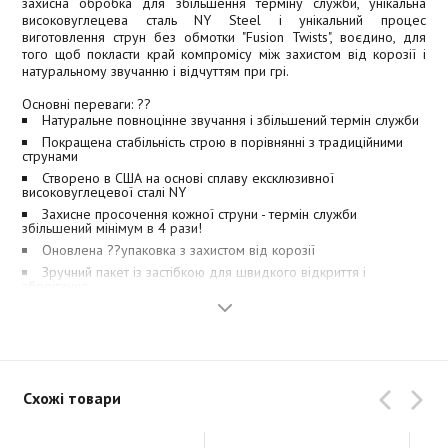
захисна обробка для збільшення терміну служби, унікальна
високовуглецева сталь NY Steel і унікальний процес
виготовлення струн без обмотки "Fusion Twists", воєдино, для
того щоб покласти край компромісу між захистом від корозії і
натуральному звучанню і відчуттям при грі.
Основні переваги: ??
Натуральне повноцінне звучання і збільшений термін служби
Покращена стабільність строю в порівнянні з традиційними
струнами
Створено в США на основі сплаву ексклюзивної
високовуглецевої сталі NY
Захисне просочення кожної струни - термін служби
збільшений мінімум в 4 рази!
Оновлена ??упаковка з захистом від корозії
Зручний пакет із застібкою для швидкого відкриття і
зберігання
Обмотка з нікельованої сталі
Розмір:.011 -.049 - ідеальний калібр для джазу і блюз-року
Схожі товари