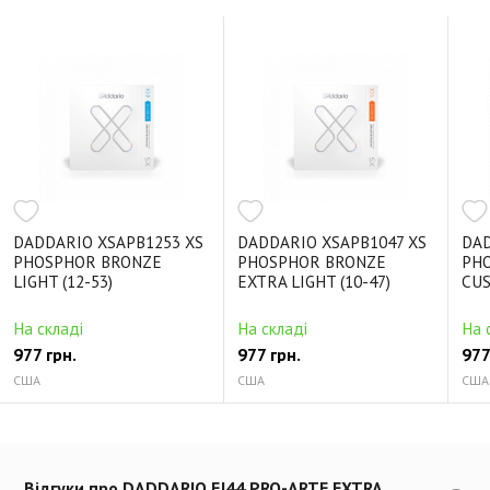
DADDARIO XSAPB1253 XS
DADDARIO XSAPB1047 XS
DAD
PHOSPHOR BRONZE
PHOSPHOR BRONZE
PH
LIGHT (12-53)
EXTRA LIGHT (10-47)
CUS
На складі
На складі
На 
977 грн.
977 грн.
977
США
США
США
Відгуки про DADDARIO EJ44 PRO-ARTE EXTRA