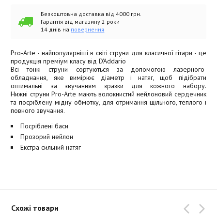
Безкоштовна доставка від 4000 грн.
Гарантія від магазину 2 роки
14 днів на
повернення
Pro-Arte - найпопулярніші в світі струни для класичної гітари - це
продукція преміум класу від D'Addario
Всі тонкі струни сортуються за допомогою лазерного
обладнання, яке вимірює діаметр і натяг, щоб підібрати
оптимальні за звучанням зразки для кожного набору.
Нижні струни Pro-Arte мають волокнистий нейлоновий сердечник
та посріблену мідну обмотку, для отримання щільного, теплого і
повного звучання.
Посріблені баси
Прозорий нейлон
Екстра сильний натяг
Схожі товари