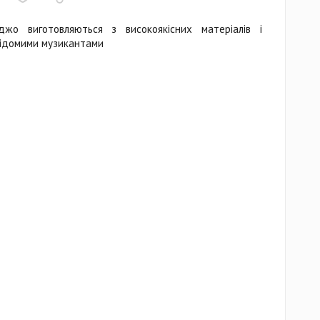
жо виготовляються з високоякісних матеріалів і
відомими музикантами