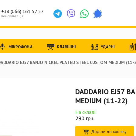
+38 (066) 161 57 57
Консультація
МІКРОФОНИ
КЛАВІШНІ
УДАРНІ
DADDARIO EJ57 BANJO NICKEL PLATED STEEL CUSTOM MEDIUM (11-2
DADDARIO EJ57 BA
MEDIUM (11-22)
На складі
290
грн.
Додати до кошику