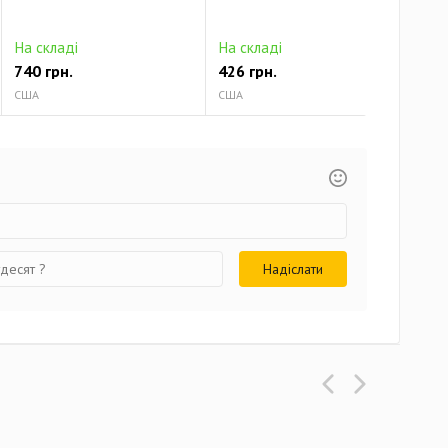
На складі
На складі
На 
740 грн.
426 грн.
513
США
США
США