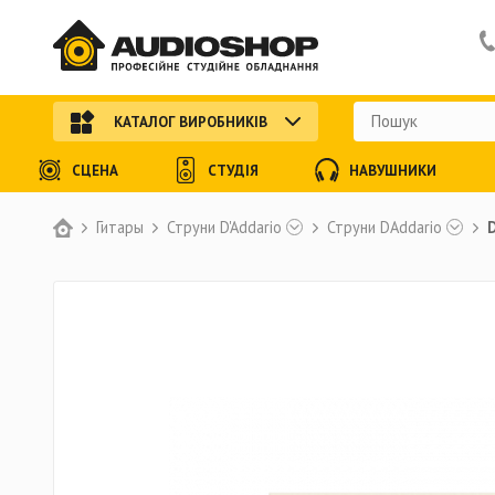
КАТАЛОГ ВИРОБНИКІВ
СЦЕНА
СТУДІЯ
НАВУШНИКИ
Гитары
Струни D'Addario
Струни DAddario