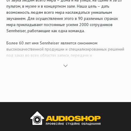
от звука людям всего мира – дома и на улице, на сцене и за DJ
пультом, в музее и в концертном зале. Наша цель – дать
возможность людям всего мира наслаждаться уникальным
звучанием. Для осуществления этого в 90 различных странах
мира прикладывают постоянные усилия 2000 сотрудников
Sennheiser, работающие как одна команда.
Более 60 лет имя Sennheiser является синонимом
высококачественной продукции и специализированных решений
под заказ во всех областях записи, передачи и
воспроизведения звука. Как один из ведущих поставщиков мира
в области комплексных решений по электроакустической
продукции, системам и услугам, компания Sennheiser постоянно
ставит перед собой задачу находить творческие решения,
которые соответствовали бы требованиям и запросам наших
клиентов.
Кто такие Sennheiser?
Sennheiser electronic – это международная организация с
основным офисом в Германии, в деревне Веннебостель
(Ведемарк), расположенной недалеко от города Ганновер. В