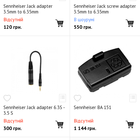
Мониторные портативные наушники
Серия StreetWear
Sennheiser Jack adapter
Sennheiser Jack screw adapter
Наушники для ТВ
Комплектующие
3.5mm to 6.35mm
3.5mm to 6.35mm
Відсутній
В шоурумі
Снято с производства
120
грн.
550
грн.
Sennheiser Jack adapter 6.3S -
Sennheiser BA 151
3.5 S
Відсутній
Відсутній
300
грн.
1 144
грн.