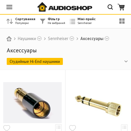
Сортування
Фільтр
Міні-прайс
Наушники
Sennheiser
Аксессуары
Аксессуары
Студийные Hi-End наушники
Бюджетные Hi-End наушники
DJ наушники
PRO гарнитуры
Аксессуары к PRO гарнитурам
Игровые гарнитуры
Амбюшуры
Кабель
Аксессуары
Наушники класса HI-FI
Беспроводные наушники
Портативные бюджетные наушники