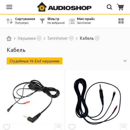
Сортування
Фільтр
Міні-прайс
Наушники
Sennheiser
Кабель
Кабель
Студийные Hi-End наушники
Бюджетные Hi-End наушники
DJ наушники
PRO гарнитуры
Аксессуары к PRO гарнитурам
Игровые гарнитуры
Амбюшуры
Кабель
Аксессуары
Наушники класса HI-FI
Беспроводные наушники
Портативные бюджетные наушники