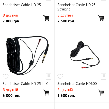
Мониторные портативные наушники
Серия StreetWear
Sennheiser Cable HD 25
Sennheiser Cable HD 25
Наушники для ТВ
Комплектующие
Straight
Відсутній
Відсутній
Снято с производства
2 800
грн.
2 500
грн.
Sennheiser Cable HD 25-II-C
Sennheiser Cable HD600
Відсутній
Відсутній
3 000
грн.
1 300
грн.