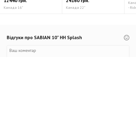
12440 грн.
24160 грн.
Канад
Канада 16"
Канада 22"
- Rid
Відгуки про SABIAN 10" HH Splash