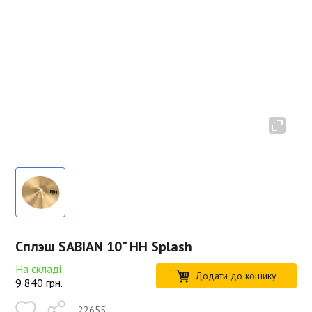
Сплэш SABIAN 10" HH Splash
На складі
Додати до кошику
9 840
грн.
22655