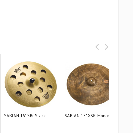
SABIAN 16" SBr Stack
SABIAN 17" XSR Monarch
SAB
Cras