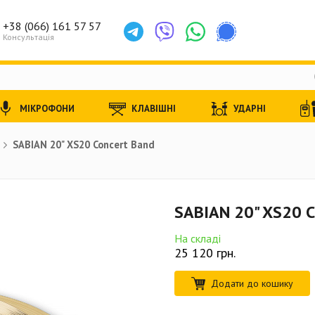
+38 (066) 161 57 57
Консультація
МІКРОФОНИ
КЛАВІШНІ
УДАРНІ
SABIAN 20" XS20 Concert Band
SABIAN 20" XS20 C
На складі
25 120
грн.
Додати до кошику