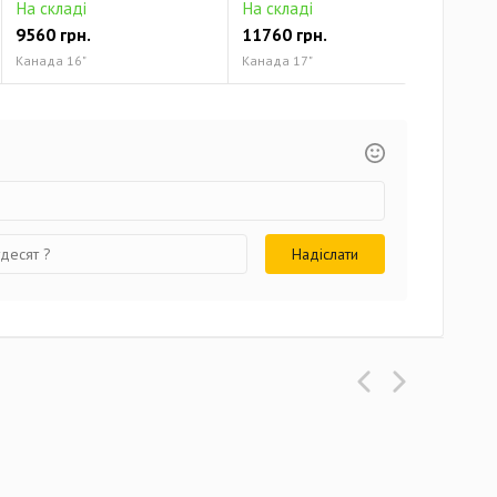
На складі
На складі
На 
9560 грн.
11760 грн.
131
Канада 16"
Канада 17"
Кана