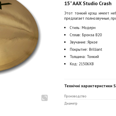
15" AAX Studio Crash
Этот тонкий крэш имеет неб
предлагает полнозвучные, пр
Стиль: Модерн
Сплав: Бронза B20
Звучание: Яркое
Покрытие: Brilliant
Толщина: Тонкий
Код: 21506XB
Технічні характеристики SA
Производство
Диаметр