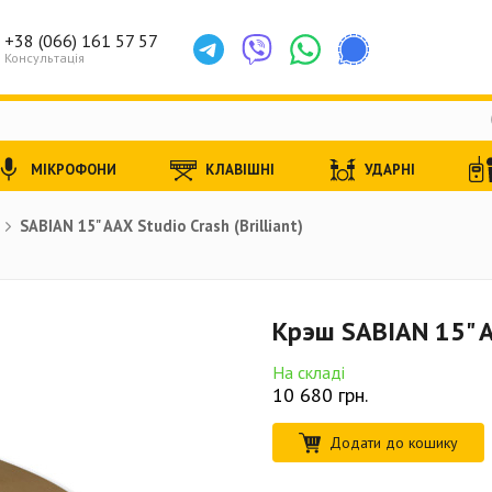
+38 (066) 161 57 57
Консультація
МІКРОФОНИ
КЛАВІШНІ
УДАРНІ
SABIAN 15" AAX Studio Crash (Brilliant)
Крэш SABIAN 15" AA
На складі
10 680
грн.
Додати до кошику