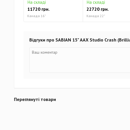
На складі
На складі
11720 грн.
22720 грн.
Канада 16"
Канада 22"
Відгуки про SABIAN 15" AAX Studio Crash (Brilli
Переглянуті товари