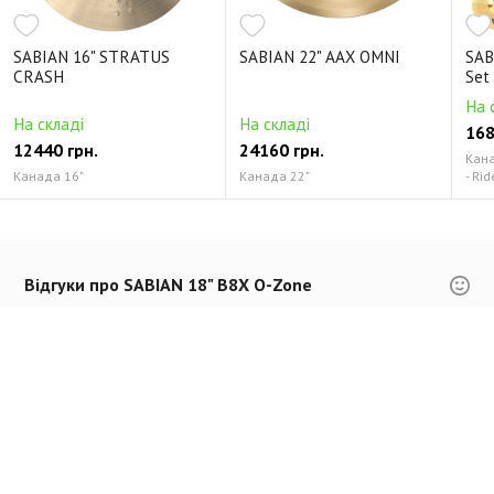
SABIAN 16" STRATUS
SABIAN 22" AAX OMNI
SAB
CRASH
Set
На 
На складі
На складі
168
12440 грн.
24160 грн.
Канад
Канада 16"
Канада 22"
- Rid
Відгуки про SABIAN 18" B8X O-Zone