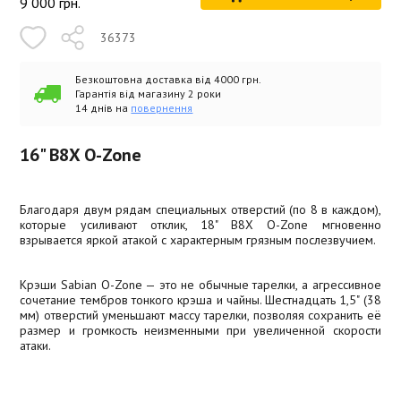
9 000
грн.
36373
Безкоштовна доставка від 4000 грн.
Гарантія від магазину 2 роки
14 днів на
повернення
16" B8X O-Zone
Благодаря двум рядам специальных отверстий (по 8 в каждом),
которые усиливают отклик, 18" B8X O-Zone мгновенно
взрывается яркой атакой с характерным грязным послезвучием.
Крэши Sabian O-Zone — это не обычные тарелки, а агрессивное
сочетание тембров тонкого крэша и чайны. Шестнадцать 1,5" (38
мм) отверстий уменьшают массу тарелки, позволяя сохранить её
размер и громкость неизменными при увеличенной скорости
атаки.