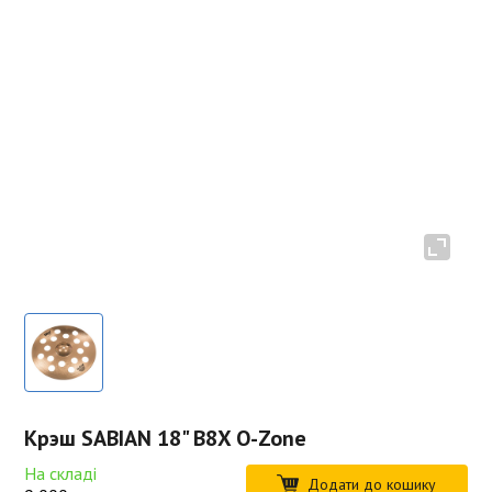
Крэш SABIAN 18" B8X O-Zone
На складі
Додати до кошику