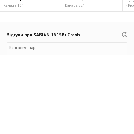
Канад
Канада 16"
Канада 22"
- Rid
Відгуки про SABIAN 16" SBr Crash