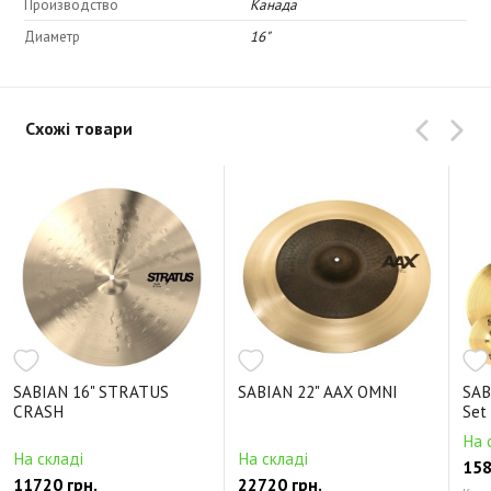
Производство
Канада
Диаметр
16"
Схожі товари
SABIAN 16" STRATUS
SABIAN 22" AAX OMNI
SAB
CRASH
Set
На 
На складі
На складі
158
11720 грн.
22720 грн.