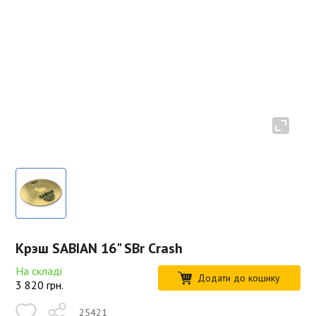
Крэш SABIAN 16" SBr Crash
На складі
Додати до кошику
3 820
грн.
25421