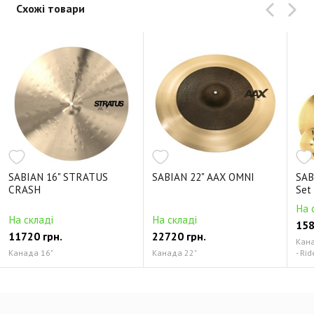
Схожі товари
SABIAN 16" STRATUS
SABIAN 22" AAX OMNI
SAB
CRASH
Set
На 
На складі
На складі
158
11720 грн.
22720 грн.
Канад
Канада 16"
Канада 22"
- Rid