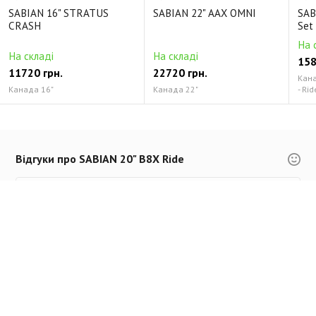
SABIAN 16" STRATUS
SABIAN 22" AAX OMNI
SAB
CRASH
Set
На 
На складі
На складі
158
11720 грн.
22720 грн.
Канад
Канада 16"
Канада 22"
- Rid
Відгуки про SABIAN 20" B8X Ride