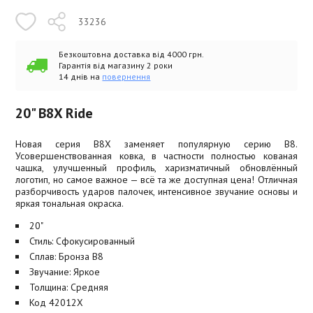
33236
Безкоштовна доставка від 4000 грн.
Гарантія від магазину 2 роки
14 днів на
повернення
20" B8X Ride
Новая серия B8X заменяет популярную серию B8.
Усовершенствованная ковка, в частности полностью кованая
чашка, улучшенный профиль, харизматичный обновлённый
логотип, но самое важное — всё та же доступная цена! Отличная
разборчивость ударов палочек, интенсивное звучание основы и
яркая тональная окраска.
20"
Стиль: Сфокусированный
Сплав: Бронза B8
Звучание: Яркое
Толщина: Средняя
Код 42012X