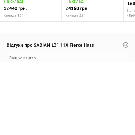
На складі
На складі
168
12440 грн.
24160 грн.
Канад
Канада 16"
Канада 22"
- Rid
Відгуки про SABIAN 13" HHX Fierce Hats