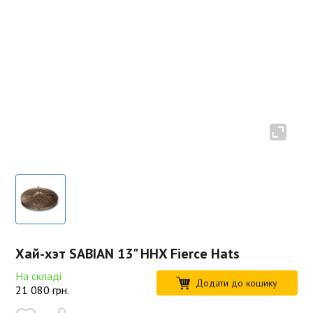
Хай-хэт SABIAN 13" HHX Fierce Hats
На складі
Додати до кошику
21 080
грн.