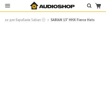
арілки для барабанів Sabian
SABIAN 13" HHX Fierce Hats