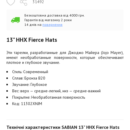
31492
Безкоштовна доставка від 4000 грн.
Гарантія від магазину 2 роки
14 днів на
повернення
13" HHX Fierce Hats
Эти тарелки, разработанные для Джоджо Майера (Jojo Mayer),
имеют необработанные поверхности, которые обеспечивают
плотное и глубокое звучание.
Стиль: Современный
Сплав: Бронза B20
Звучание: Глубокое
Вес: верх — средне-легкий, низ — средне-важкий
Покрытие: Необработанная поверхность
Код: 11302XNJM
Технічні характеристики SABIAN 13" HHX Fierce Hats