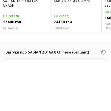
SABIAN 16" STRATUS
SABIAN 22" AAX OMNI
SAB
CRASH
Set
На 
На складі
На складі
168
12440 грн.
24160 грн.
Канад
Канада 16"
Канада 22"
- Rid
Відгуки про SABIAN 20" AAX Chinese (Brilliant)