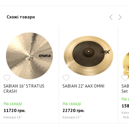
Схожі товари
SABIAN 16" STRATUS
SABIAN 22" AAX OMNI
SAB
CRASH
Set
На 
На складі
На складі
158
11720 грн.
22720 грн.
Канад
Канада 16"
Канада 22"
- Rid