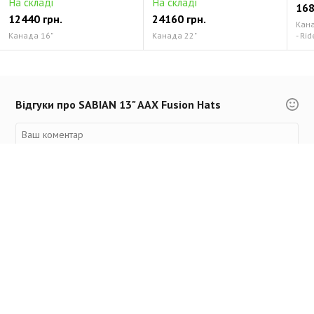
На складі
На складі
168
12440 грн.
24160 грн.
Канад
Канада 16"
Канада 22"
- Rid
Відгуки про SABIAN 13" AAX Fusion Hats