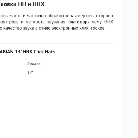
 ковки HH и HHX
няя часть и частично обработанная верхняя сторона
онтроль и чёткость звучания, благодаря чему HHX
 качество звука в стиле электронных клик-треков.
ABIAN 14" HHX Click Hats
Канада
14"