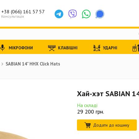
+38 (066) 161 57 57
Консультація
МІКРОФОНИ
КЛАВІШНІ
УДАРНІ
SABIAN 14" HHX Click Hats
Хай-хэт SABIAN 14
На складі
29 200
грн.
Додати до кошику