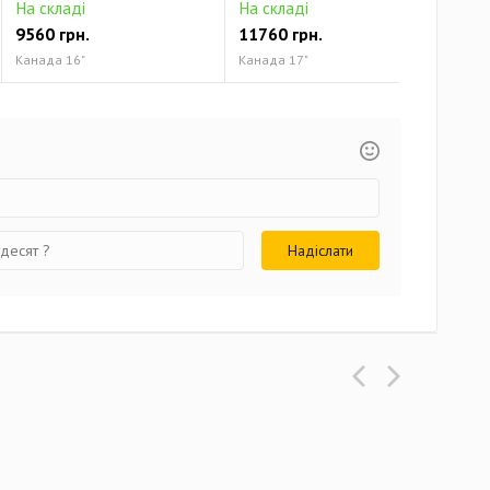
На складі
На складі
На 
9560 грн.
11760 грн.
131
Канада 16"
Канада 17"
Кана