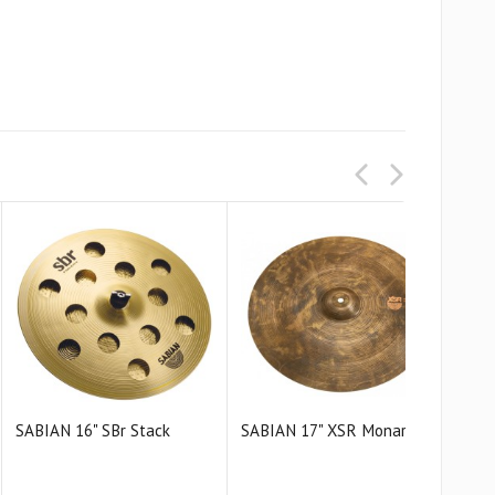
SABIAN 16" SBr Stack
SABIAN 17" XSR Monarch
SAB
Cras