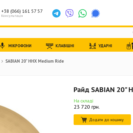
+38 (066) 161 57 57
Консультація
МІКРОФОНИ
КЛАВІШНІ
УДАРНІ
SABIAN 20" HHX Medium Ride
Райд SABIAN 20" 
На складі
23 720
грн.
Додати до кошику