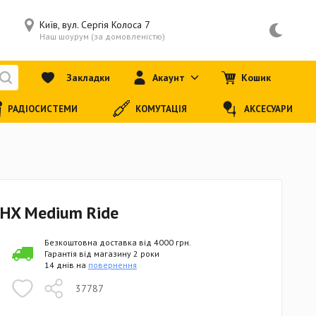
Київ, вул. Сергія Колоса 7
Наш шоурум (за домовленістю)
Закладки
Акаунт
Кошик
РАДІОСИСТЕМИ
КОМУТАЦІЯ
АКСЕСУАРИ
HHX Medium Ride
Безкоштовна доставка від 4000 грн.
Гарантія від магазину 2 роки
14 днів на
повернення
37787