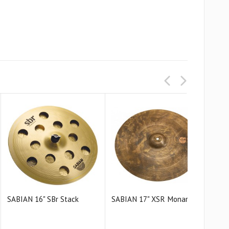
SABIAN 16" SBr Stack
SABIAN 17" XSR Monarch
SAB
Cras