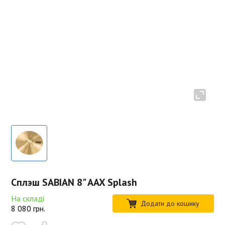
Сплэш SABIAN 8" AAX Splash
На складі
Додати до кошику
8 080
грн.