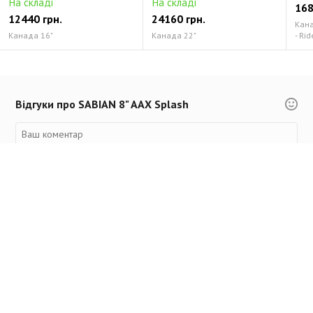
На складі
На складі
168
12440 грн.
24160 грн.
Канад
Канада 16"
Канада 22"
- Rid
Відгуки про SABIAN 8" AAX Splash