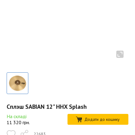
Сплэш SABIAN 12" HHX Splash
На складі
Додати до кошику
11 320
грн.
22683