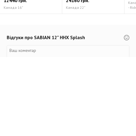
12440 грн.
24160 грн.
Канад
Канада 16"
Канада 22"
- Rid
Відгуки про SABIAN 12" HHX Splash