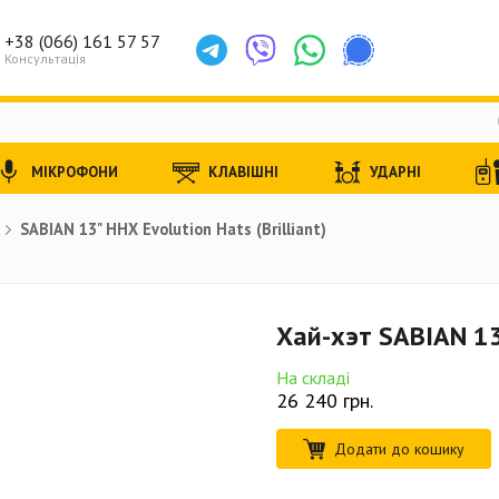
+38 (066) 161 57 57
Консультація
МІКРОФОНИ
КЛАВІШНІ
УДАРНІ
SABIAN 13" HHX Evolution Hats (Brilliant)
Хай-хэт SABIAN 13"
На складі
26 240
грн.
Додати до кошику