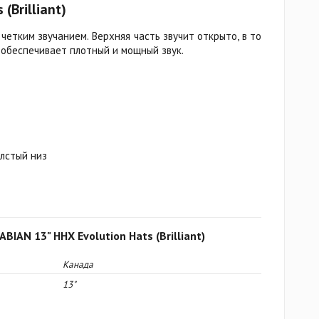
(Brilliant)
четким звучанием. Верхняя часть звучит открыто, в то
 обеспечивает плотный и мощный звук.
лстый низ
BIAN 13" HHX Evolution Hats (Brilliant)
Канада
13"