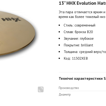
13" HHX Evolution Hats 
Эта пара отличается ярким и 
время как более тяжелый низ
Стиль: современный
Сплав: бронза B20
Звучание: глубокое
Покрытие: brilliant
Толщина: средний верх/то
Код: 11302XEB
Технічні характеристики SA
Производство
Диаметр