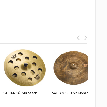
SABIAN 16" SBr Stack
SABIAN 17" XSR Monarch
SAB
Cras