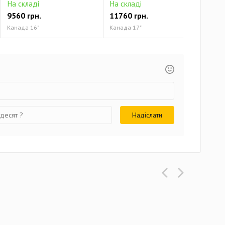
На складі
На складі
На 
9560 грн.
11760 грн.
131
Канада 16"
Канада 17"
Кана