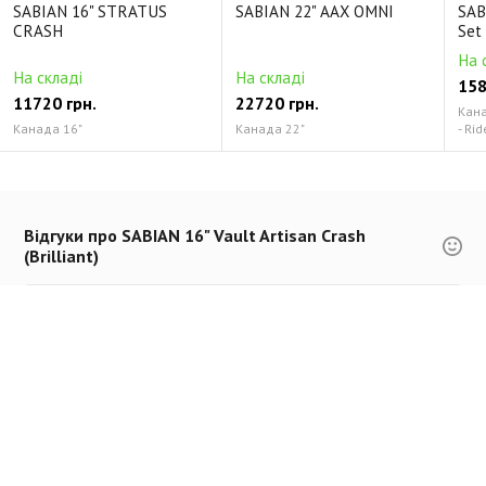
SABIAN 16" STRATUS
SABIAN 22" AAX OMNI
SAB
CRASH
Set
На 
На складі
На складі
158
11720 грн.
22720 грн.
Канад
Канада 16"
Канада 22"
- Rid
Відгуки про SABIAN 16" Vault Artisan Crash
(Brilliant)