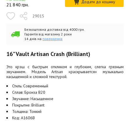
Додати до кошику
21 840
грн.
29015
Безкоштовна доставка від 4000 грн.
Гарантія від магазину 2 роки
14 днів на
повернення
16" Vault Artisan Crash (Brilliant)
Это крэш с быстрым откликом и глубоким, слегка грязным
звучанием. Модель Artisan «раскрывается» музыкально
насыщенной и сложной текстурой.
Стиль: Современный
Сплав: Бронза B20
Звучание: Насыщенное
Покрытие: Brilliant
Толщина: Тонкий
Код: A1606B