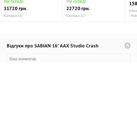
На складі
На складі
158
11720 грн.
22720 грн.
Канад
Канада 16"
Канада 22"
- Rid
Відгуки про SABIAN 16" AAX Studio Crash