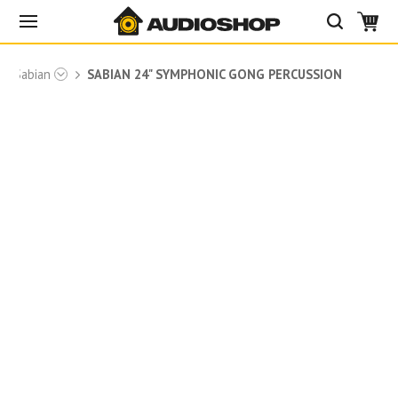
ів Sabian
SABIAN 24" SYMPHONIC GONG PERCUSSION