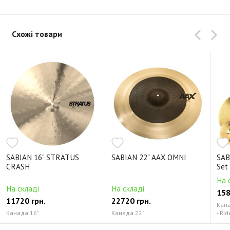
Схожі товари
SABIAN 16" STRATUS
SABIAN 22" AAX OMNI
SAB
CRASH
Set
На 
На складі
На складі
158
11720 грн.
22720 грн.
Канад
Канада 16"
Канада 22"
- Rid