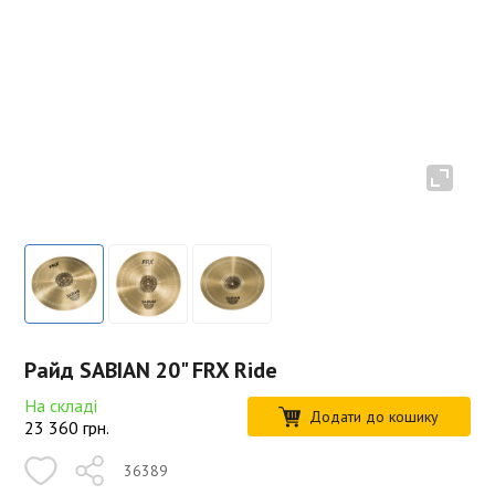
Райд SABIAN 20" FRX Ride
На складі
Додати до кошику
23 360
грн.
36389