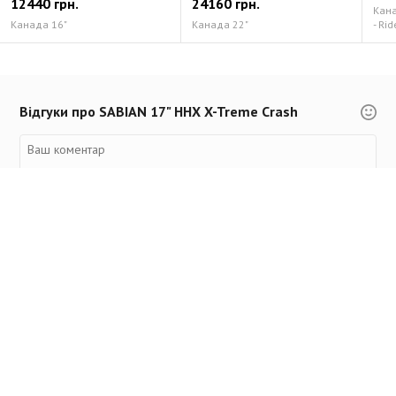
12440 грн.
24160 грн.
Канад
Канада 16"
Канада 22"
- Rid
Відгуки про SABIAN 17" HHX X-Treme Crash