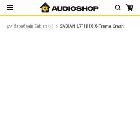
лки для барабанів Sabian
SABIAN 17" HHX X-Treme Crash