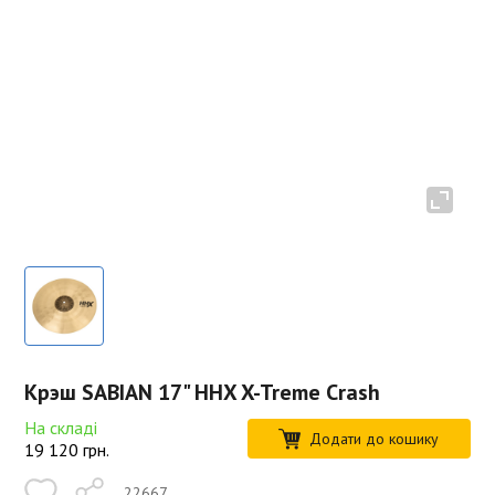
Крэш SABIAN 17" HHX X-Treme Crash
На складі
Додати до кошику
19 120
грн.
22667