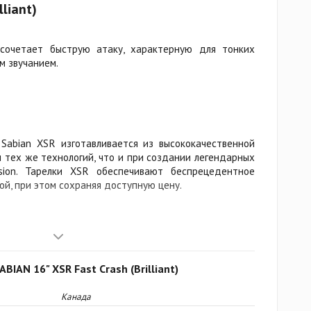
lliant)
сочетает быструю атаку, характерную для тонких
м звучанием.
Sabian XSR изготавливается из высококачественной
 тех же технологий, что и при создании легендарных
sion. Тарелки XSR обеспечивают беспрецедентное
ой, при этом сохраняя доступную цену.
ьные? Как и профессиональные модели, тарелки XSR
. Профили были усовершенствованы, а дизайн чашек
BIAN 16" XSR Fast Crash (Brilliant)
ёма и громкости звучания. Результат? Креши стали
быстрее. Райды отличаются отличным балансом,
Канада
ость палочек и объёмный тон, а хай-хэты получили