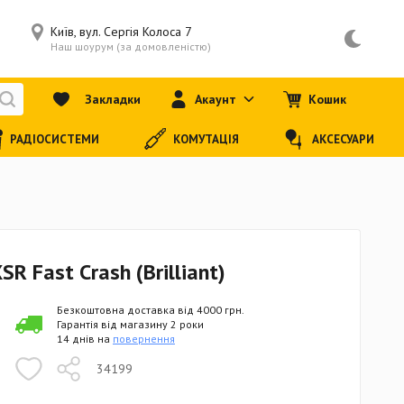
Київ, вул. Сергія Колоса 7
Наш шоурум (за домовленістю)
Закладки
Акаунт
Кошик
РАДІОСИСТЕМИ
КОМУТАЦІЯ
АКСЕСУАРИ
R Fast Crash (Brilliant)
Безкоштовна доставка від 4000 грн.
Гарантія від магазину 2 роки
14 днів на
повернення
34199