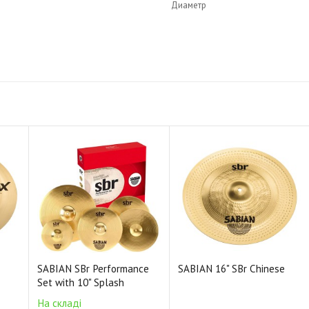
Диаметр
более искристое и аккуратно
16"
Стиль: vintage
Сплав: бронза B20
Звучание: яркое
Толщина: средне-толстая
Покрытие: brilliant
Код: XSR1607B
SABIAN SBr Performance
SABIAN 16" SBr Chinese
Set with 10" Splash
На складі