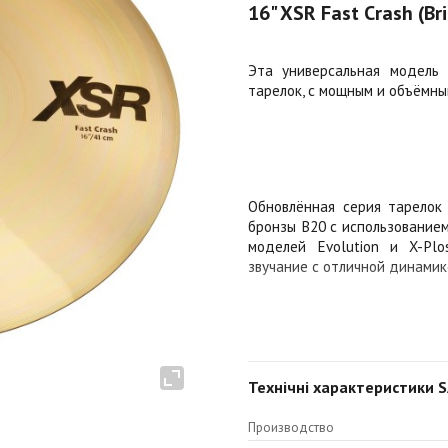
16" XSR Fast Crash (Bri
Эта универсальная модель 
тарелок, с мощным и объёмны
Обновлённая серия тарелок 
бронзы B20 с использованием
моделей Evolution и X-Plo
звучание с отличной динамик
Почему XSR такие замечател
тщательно точатся и куются
Технічні характеристики SA
изменён для увеличения объ
тоньше, а их атака ещё 
Производство
обеспечивая хорошую читаем