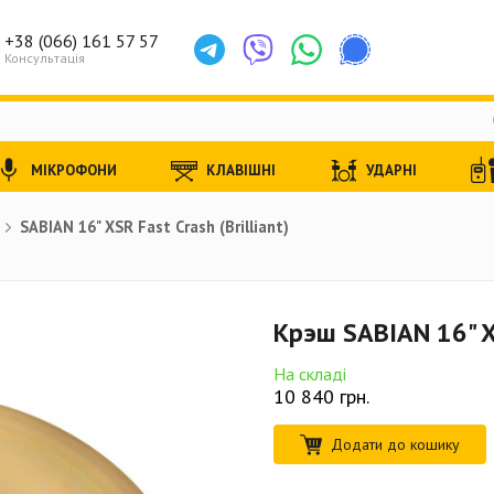
+38 (066) 161 57 57
Консультація
МІКРОФОНИ
КЛАВІШНІ
УДАРНІ
SABIAN 16" XSR Fast Crash (Brilliant)
Крэш SABIAN 16" XS
На складі
10 840
грн.
Додати до кошику