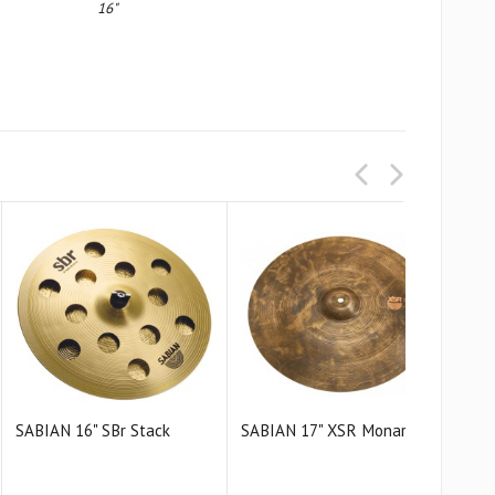
16"
е звучание с улучшенной читаемостью и динамикой.
SABIAN 16" SBr Stack
SABIAN 17" XSR Monarch
SAB
Cras