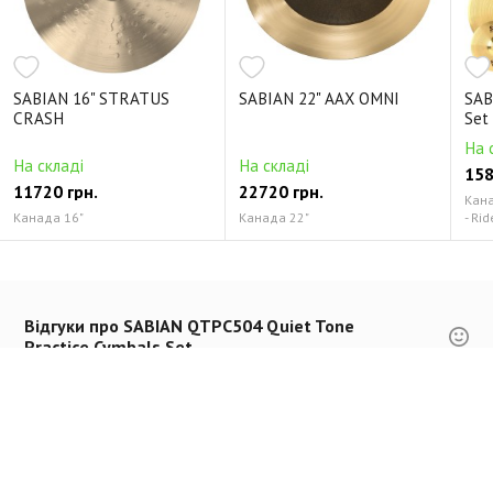
SABIAN 16" STRATUS
SABIAN 22" AAX OMNI
SAB
CRASH
Set
На 
На складі
На складі
158
11720 грн.
22720 грн.
Канад
Канада 16"
Канада 22"
- Rid
Відгуки про SABIAN QTPC504 Quiet Tone
Practice Cymbals Set