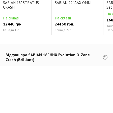
SABIAN 16" STRATUS
SABIAN 22" AAX OMNI
SAB
CRASH
Set
На 
На складі
На складі
168
12440 грн.
24160 грн.
Канад
Канада 16"
Канада 22"
- Rid
Відгуки про SABIAN 18" HHX Evolution O-Zone
Crash (Brilliant)