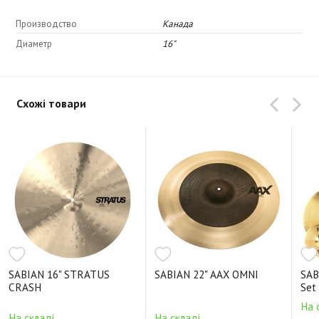
Производство
Канада
Диаметр
16"
Схожі товари
SABIAN 16" STRATUS
SABIAN 22" AAX OMNI
SAB
CRASH
Set
На 
На складі
На складі