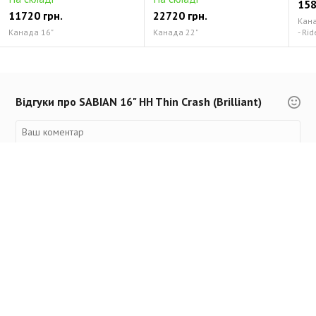
158
11720 грн.
22720 грн.
Канад
Канада 16"
Канада 22"
- Rid
Відгуки про SABIAN 16" HH Thin Crash (Brilliant)