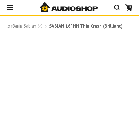
я барабанів Sabian
SABIAN 16" HH Thin Crash (Brilliant)