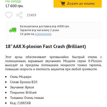
На складі
Додати до кошику
17 600
грн.
25409
Безкоштовна доставка від 4000 грн.
Гарантія від магазину 2 роки
14 днів на
повернення
18" AAX X-plosion Fast Crash (Brilliant)
Этот крэш обеспечивает чрезвычайно быстрый отклик с
полноценным, взрывным звучанием. Модели серии X-Plosion
выходят за пределы потенциала мощности тонких тарелок,
повышая скорость и плотность акцентов при любой громкости.
Стиль: Модерн
Сплав: Бронза B20
Звучание: Яркое
Покрытие: Brilliant
Толщина: Очень тонкая
Код: 21885XB