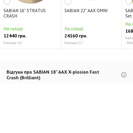
SABIAN 16" STRATUS
SABIAN 22" AAX OMNI
SAB
CRASH
Set
На 
На складі
На складі
168
12440 грн.
24160 грн.
Канад
Канада 16"
Канада 22"
- Rid
Відгуки про SABIAN 18" AAX X-plosion Fast
Crash (Brilliant)