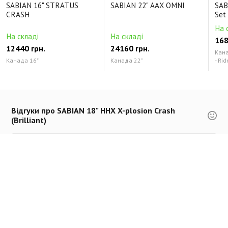
SABIAN 16" STRATUS
SABIAN 22" AAX OMNI
SAB
CRASH
Set
На 
На складі
На складі
168
12440 грн.
24160 грн.
Канад
Канада 16"
Канада 22"
- Rid
Відгуки про SABIAN 18" HHX X-plosion Crash
(Brilliant)