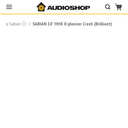
банів Sabian
SABIAN 18" HHX X-plosion Crash (Brilliant)