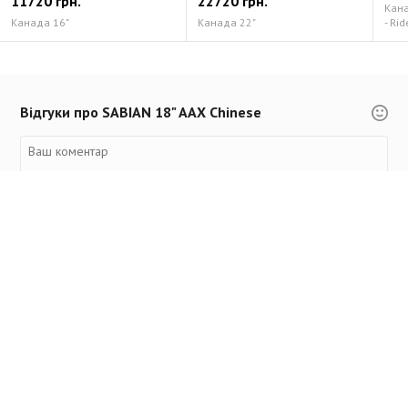
11720 грн.
22720 грн.
Канад
Канада 16"
Канада 22"
- Rid
Відгуки про SABIAN 18" AAX Chinese