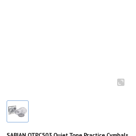
SABIAN QTPC503 Quiet Tone Practice Cymbals