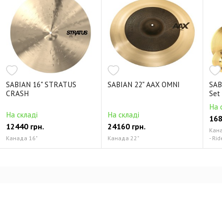
SABIAN 16" STRATUS
SABIAN 22" AAX OMNI
SAB
CRASH
Set
На 
На складі
На складі
168
12440 грн.
24160 грн.
Канад
Канада 16"
Канада 22"
- Rid
Відгуки про SABIAN QTPC503 Quiet Tone
Practice Cymbals Set