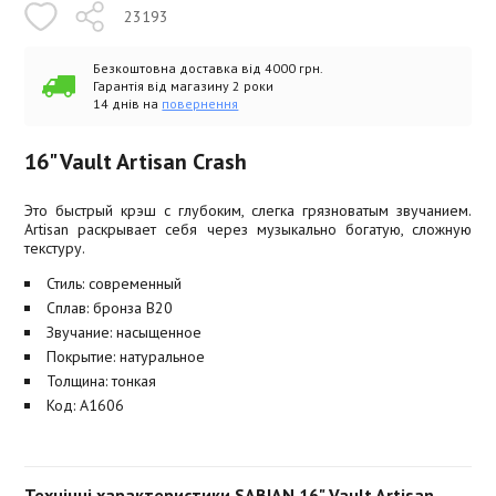
23193
Безкоштовна доставка від 4000 грн.
Гарантія від магазину 2 роки
14 днів на
повернення
16" Vault Artisan Crash
Это быстрый крэш с глубоким, слегка грязноватым звучанием.
Artisan раскрывает себя через музыкально богатую, сложную
текстуру.
Стиль: современный
Сплав: бронза B20
Звучание: насыщенное
Покрытие: натуральное
Толщина: тонкая
Код: A1606
Технічні характеристики SABIAN 16" Vault Artisan