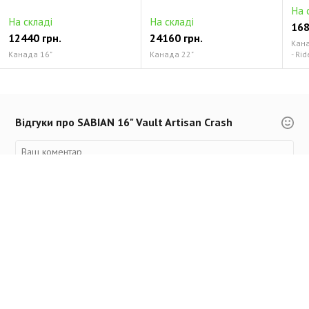
На 
На складі
На складі
168
12440 грн.
24160 грн.
Канад
Канада 16"
Канада 22"
- Rid
Відгуки про SABIAN 16" Vault Artisan Crash