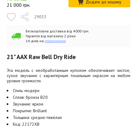
Додати до кошику
21 000
грн.
29033
Безкоштовна доставка від 4000 грн.
Гарантія від магазину 2 роки
14 днів на
повернення
21" AAX Raw Bell Dry Ride
Эта модель с необработанным куполом обеспечивает чистое,
сухое звучание с характерным тональным окрасом на любом
уровне громкости.
Стиль: модерн
Сплав: бронза B20
Звучание: яркое
Покрытие: Brilliant
Толщина: средне-тяжёлая
Код: 22172XB