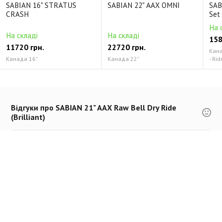
SABIAN 16" STRATUS
SABIAN 22" AAX OMNI
SAB
CRASH
Set
На 
На складі
На складі
158
11720 грн.
22720 грн.
Канад
Канада 16"
Канада 22"
- Rid
Відгуки про SABIAN 21" AAX Raw Bell Dry Ride
(Brilliant)