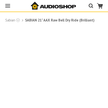
нів Sabian
SABIAN 21" AAX Raw Bell Dry Ride (Brilliant)