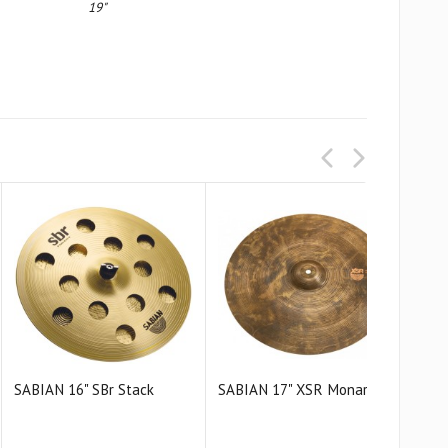
19"
SABIAN 16" SBr Stack
SABIAN 17" XSR Monarch
SAB
Cras