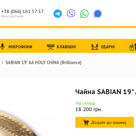
+38 (066) 161 57 57
Консультація
МІКРОФОНИ
КЛАВІШНІ
УДАРНІ
SABIAN 19" AA HOLY CHINA (Brilliance)
Чайна SABIAN 19" A
На складі
18 200
грн.
Додати до кошику