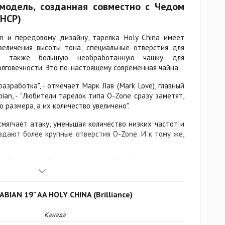
модель, созданная совместно с Чедом
RHCP)
n и передовому дизайну, тарелка Holy China имеет
еличения высоты тона, специальные отверстия для
 а также большую необработанную чашку для
олговечности. Это по-настоящему современная чайна.
азработка", - отмечает Марк Лав (Mark Love), главный
ian, - "Любители тарелок типа O-Zone сразу заметят,
 размера, а их количество увеличено".
мягчает атаку, уменьшая количество низких частот и
здают более крупные отверстия O-Zone. И к тому же,
 слабонервных! 51 отверстие для 19-дюймовой модели
дюймовой), большая необработанная чашка, высокий
всё это создаёт громкого монстра с пронзительным
BIAN 19" AA HOLY CHINA (Brilliance)
одель, созданная совместно с барабанщиком Red Hot
Канада
had Smith) - эксклюзив от Sabian.