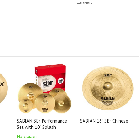
Диаметр
Размер: 19"
Толщина: тонкая
Покрытие: Brilliance
Сплав: B20 бронза
Код: 21916CSB
SABIAN SBr Performance
SABIAN 16" SBr Chinese
Set with 10" Splash
На складі