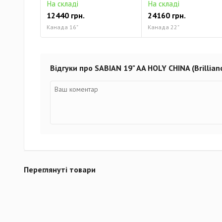
На складі
На складі
12440 грн.
24160 грн.
Канада 16"
Канада 22"
Відгуки про SABIAN 19" AA HOLY CHINA (Brillian
Переглянуті товари