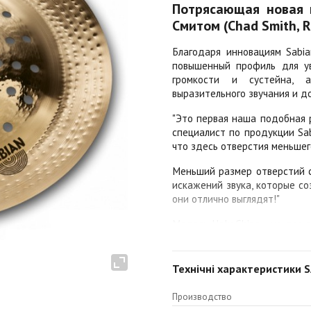
Потрясающая новая 
Смитом (Chad Smith, 
Благодаря инновациям Sabia
повышенный профиль для ув
громкости и сустейна,
выразительного звучания и д
"Это первая наша подобная р
специалист по продукции Sab
что здесь отверстия меньшего
Меньший размер отверстий с
искажений звука, которые со
они отлично выглядят!"
Модель Holy China - не для
(или 64 отверстия для 21-
профиль и широкие края - 
звучанием!
Технічні характеристики SA
Эта уникальная эффектная м
Производство
Chili Peppers Чедом Смитом (C