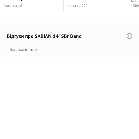
Канад
Канада 16"
Канада 22"
- Rid
Відгуки про SABIAN 14" SBr Band