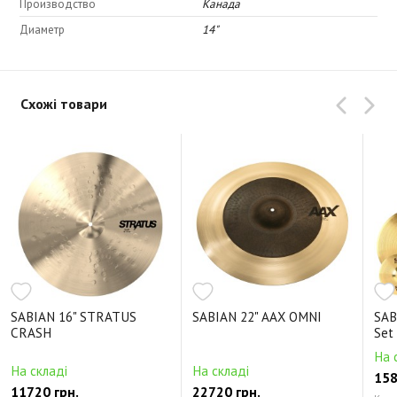
Производство
Канада
Диаметр
14"
Схожі товари
SABIAN 16" STRATUS
SABIAN 22" AAX OMNI
SAB
CRASH
Set
На 
На складі
На складі
158
11720 грн.
22720 грн.