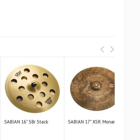
SABIAN 16" SBr Stack
SABIAN 17" XSR Monarch
SAB
Cras