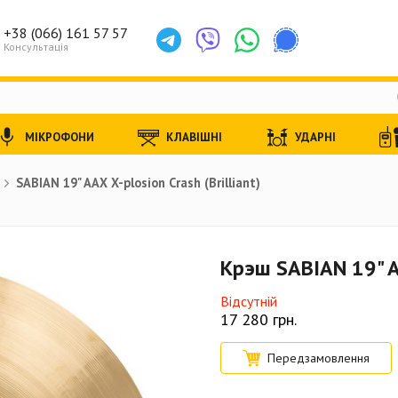
+38 (066) 161 57 57
Консультація
МІКРОФОНИ
КЛАВІШНІ
УДАРНІ
SABIAN 19" AAX X-plosion Crash (Brilliant)
Крэш SABIAN 19" AA
Відсутній
17 280
грн.
Передзамовлення