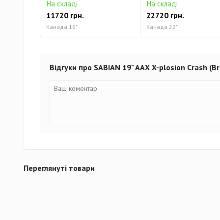
На складі
На складі
11720 грн.
22720 грн.
Канада 16"
Канада 22"
Відгуки про SABIAN 19" AAX X-plosion Crash (Bri
Переглянуті товари