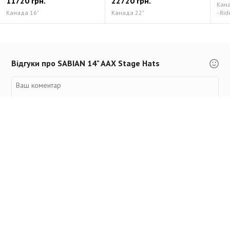
11720 грн.
22720 грн.
Канад
Канада 16"
Канада 22"
- Rid
Відгуки про SABIAN 14" AAX Stage Hats