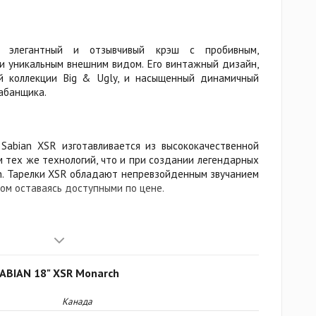
элегантный и отзывчивый крэш с пробивным,
и уникальным внешним видом. Его винтажный дизайн,
й коллекции Big & Ugly, и насыщенный динамичный
абанщика.
к Sabian XSR изготавливается из высококачественной
м тех же технологий, что и при создании легендарных
on. Тарелки XSR обладают непревзойденным звучанием
том оставаясь доступными по цене.
льные? Подобно профессиональным моделям, тарелки
рокованы. Профили были усовершенствованы, а дизайн
ия объема и громкости звучания. Результат? Крэши
SABIAN 18" XSR Monarch
метно быстрее. Райды отличаются отличным балансом,
таемость палочек и насыщенный тон, а звучание хай-
Канада
ристым и аккуратным с улучшенной читаемостью и