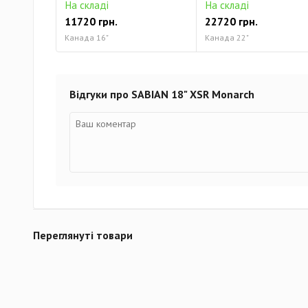
На складі
На складі
11720 грн.
22720 грн.
Канада 16"
Канада 22"
Відгуки про SABIAN 18" XSR Monarch
Переглянуті товари