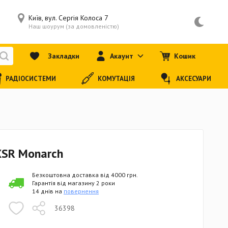
Київ, вул. Сергія Колоса 7
Наш шоурум (за домовленістю)
Закладки
Акаунт
Кошик
РАДІОСИСТЕМИ
КОМУТАЦІЯ
АКСЕСУАРИ
XSR Monarch
Безкоштовна доставка від 4000 грн.
Гарантія від магазину 2 роки
14 днів на
повернення
36398