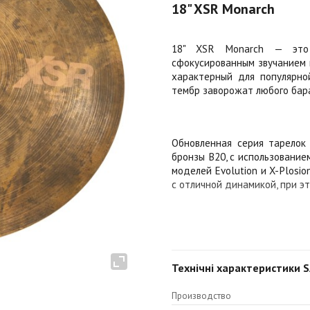
18" XSR Monarch
18" XSR Monarch — это 
сфокусированным звучанием 
характерный для популярно
тембр заворожат любого бар
Обновленная ​​серия тарело
бронзы B20, с использование
моделей Evolution и X-Plosi
с отличной динамикой, при э
Почему XSR такие замечате
XSR тщательно выточены и п
чашек изменен для увеличен
Технічні характеристики 
стали тоньше, а их атака за
обеспечивая превосходную чи
Производство
хетов стало еще более иск