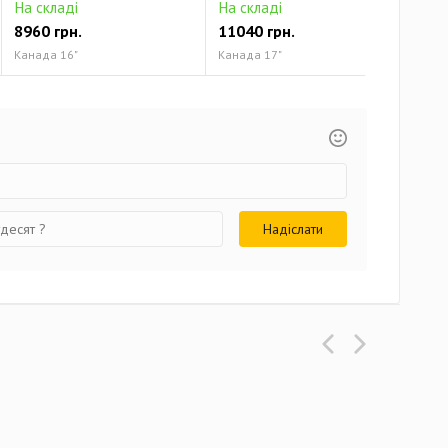
На складі
На складі
На 
8960 грн.
11040 грн.
124
Канада 16"
Канада 17"
Кана