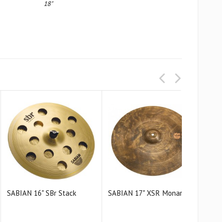
18"
SABIAN 16" SBr Stack
SABIAN 17" XSR Monarch
SAB
Cras