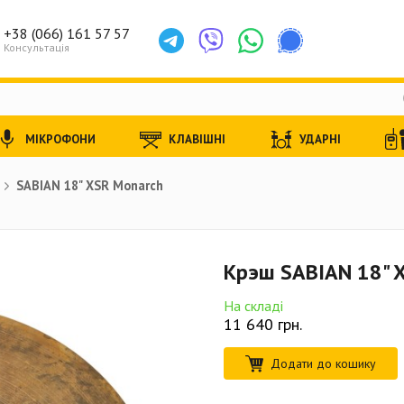
+38 (066) 161 57 57
Консультація
МІКРОФОНИ
КЛАВІШНІ
УДАРНІ
SABIAN 18" XSR Monarch
Крэш SABIAN 18" 
На складі
11 640
грн.
Додати до кошику