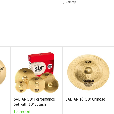
Диаметр
динамикой.
Стиль: винтажный
Сплав: бронза B20
Звучание: яркое
Толщина: средне-тонкая
Код: XSR1880M
SABIAN SBr Performance
SABIAN 16" SBr Chinese
Set with 10" Splash
На складі