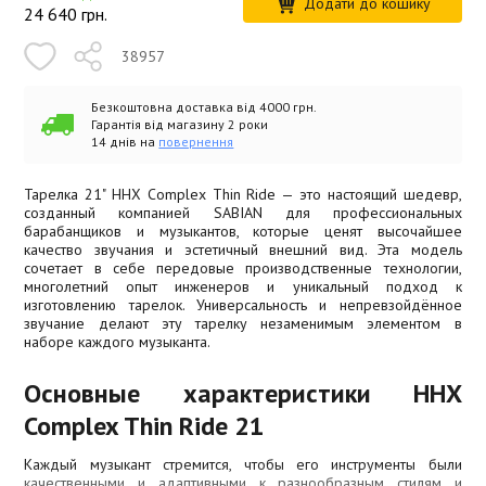
Додати до кошику
24 640
грн.
38957
Безкоштовна доставка від 4000 грн.
Гарантія від магазину 2 роки
14 днів на
повернення
Тарелка 21" HHX Complex Thin Ride — это настоящий шедевр,
созданный компанией SABIAN для профессиональных
барабанщиков и музыкантов, которые ценят высочайшее
качество звучания и эстетичный внешний вид. Эта модель
сочетает в себе передовые производственные технологии,
многолетний опыт инженеров и уникальный подход к
изготовлению тарелок. Универсальность и непревзойдённое
звучание делают эту тарелку незаменимым элементом в
наборе каждого музыканта.
Основные характеристики HHX
Complex Thin Ride 21
Каждый музыкант стремится, чтобы его инструменты были
качественными и адаптивными к разнообразным стилям и