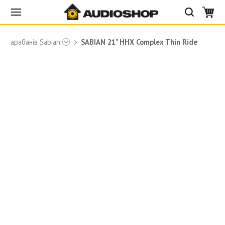
ля барабанів Sabian
SABIAN 21" HHX Complex Thin Ride