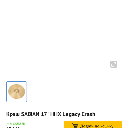
Крэш SABIAN 17" HHX Legacy Crash
На складі
Додати до кошику