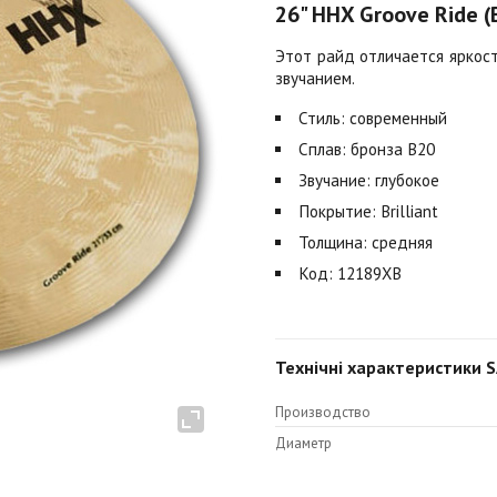
26" HHX Groove Ride (B
Этот райд отличается яркос
звучанием.
Стиль: современный
Сплав: бронза B20
Звучание: глубокое
Покрытие: Brilliant
Толщина: средняя
Код: 12189XB
Технічні характеристики SA
Производство
Диаметр