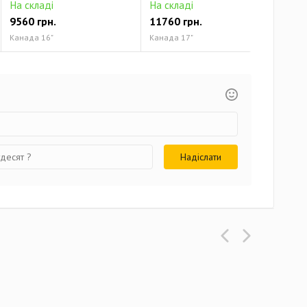
На складі
На складі
На 
9560 грн.
11760 грн.
131
Канада 16"
Канада 17"
Кана