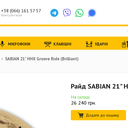
+38 (066) 161 57 57
Консультація
МІКРОФОНИ
КЛАВІШНІ
УДАРНІ
SABIAN 21" HHX Groove Ride (Brilliant)
Райд SABIAN 21" HH
На складі
26 240
грн.
Додати до кошику