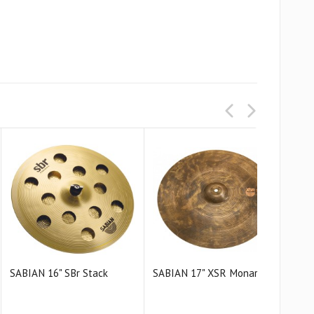
SABIAN 16" SBr Stack
SABIAN 17" XSR Monarch
SAB
Cras